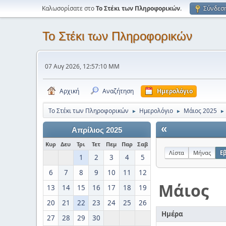
Καλωσορίσατε στο
Το Στέκι των Πληροφορικών
.
Σύνδεσ
Το Στέκι των Πληροφορικών
07 Αυγ 2026, 12:57:10 ΜΜ
Αρχική
Αναζήτηση
Ημερολόγιο
Το Στέκι των Πληροφορικών
Ημερολόγιο
Μάιος 2025
►
►
►
«
Απρίλιος 2025
Κυρ
Δευ
Τρι
Τετ
Πεμ
Παρ
Σαβ
Λίστα
Μήνας
Ε
1
2
3
4
5
6
7
8
9
10
11
12
Μάιος
13
14
15
16
17
18
19
20
21
22
23
24
25
26
Ημέρα
27
28
29
30