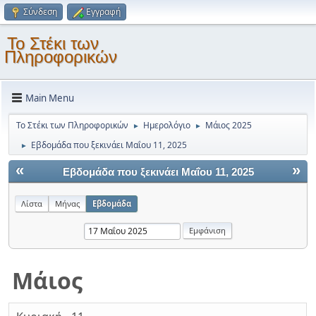
Σύνδεση
Εγγραφή
Το Στέκι των
Πληροφορικών
Main Menu
Το Στέκι των Πληροφορικών
Ημερολόγιο
Μάιος 2025
►
►
Εβδομάδα που ξεκινάει Μαΐου 11, 2025
►
«
»
Εβδομάδα που ξεκινάει Μαΐου 11, 2025
Λίστα
Μήνας
Εβδομάδα
Μάιος