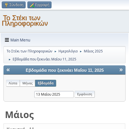
Σύνδεση
Εγγραφή
Το Στέκι των
Πληροφορικών
Main Menu
Το Στέκι των Πληροφορικών
Ημερολόγιο
Μάιος 2025
►
►
Εβδομάδα που ξεκινάει Μαΐου 11, 2025
►
«
»
Εβδομάδα που ξεκινάει Μαΐου 11, 2025
Λίστα
Μήνας
Εβδομάδα
Μάιος