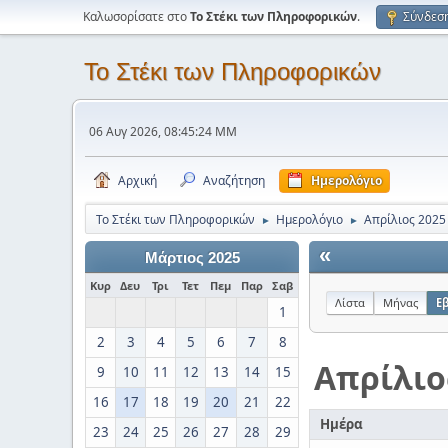
Καλωσορίσατε στο
Το Στέκι των Πληροφορικών
.
Σύνδεσ
Το Στέκι των Πληροφορικών
06 Αυγ 2026, 08:45:24 ΜΜ
Αρχική
Αναζήτηση
Ημερολόγιο
Το Στέκι των Πληροφορικών
Ημερολόγιο
Απρίλιος 2025
►
►
«
Μάρτιος 2025
Κυρ
Δευ
Τρι
Τετ
Πεμ
Παρ
Σαβ
Λίστα
Μήνας
Ε
1
2
3
4
5
6
7
8
Απρίλιο
9
10
11
12
13
14
15
16
17
18
19
20
21
22
Ημέρα
23
24
25
26
27
28
29