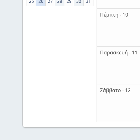
25
26
27
28
29
30
31
Πέμπτη - 10
Παρασκευή - 11
Σάββατο - 12