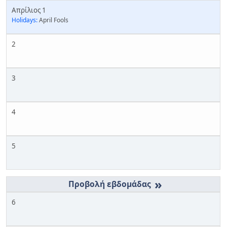
Απρίλιος 1
Holidays:
April Fools
2
3
4
5
»
6