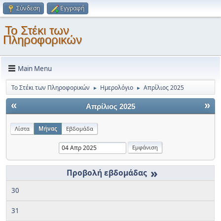
Σύνδεση
Εγγραφή
Το Στέκι των
Πληροφορικών
Main Menu
Το Στέκι των Πληροφορικών
Ημερολόγιο
Απρίλιος 2025
►
►
«
»
Απρίλιος 2025
Λίστα
Μήνας
Εβδομάδα
»
30
31