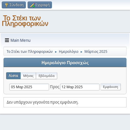
Σύνδεση
Εγγραφή
Το Στέκι των
Πληροφορικών
Main Menu
Το Στέκι των Πληροφορικών
Ημερολόγιο
Μάρτιος 2025
►
►
Ημερολόγιο Προσεχώς
Λίστα
Μήνας
Εβδομάδα
Προς
Δεν υπάρχουν γεγονότα προς εμφάνιση.