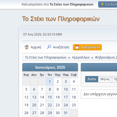
Καλωσορίσατε στο
Το Στέκι των Πληροφορικών
.
Σύνδεσ
Το Στέκι των Πληροφορικών
07 Αυγ 2026, 02:33:10 ΜΜ
Αρχική
Αναζήτηση
Ημερολόγιο
Το Στέκι των Πληροφορικών
Ημερολόγιο
Φεβρουάριος 
►
►
Ιανουάριος 2025
Κυρ
Δευ
Τρι
Τετ
Πεμ
Παρ
Σαβ
Λίστα
Μήνας
Ε
1
2
3
4
5
6
7
8
9
10
11
Δεν υπάρχουν γεγον
12
13
14
15
16
17
18
19
20
21
22
23
24
25
26
27
28
29
30
31