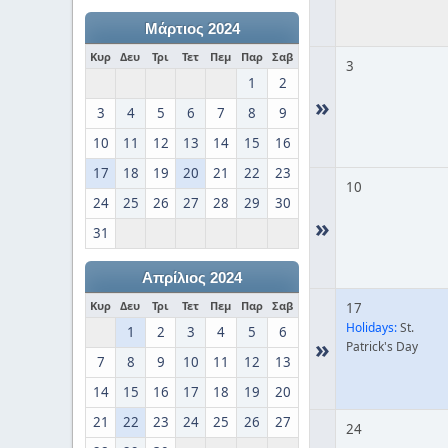
Μάρτιος 2024
Κυρ
Δευ
Τρι
Τετ
Πεμ
Παρ
Σαβ
3
1
2
»
3
4
5
6
7
8
9
10
11
12
13
14
15
16
17
18
19
20
21
22
23
10
24
25
26
27
28
29
30
»
31
Απρίλιος 2024
Κυρ
Δευ
Τρι
Τετ
Πεμ
Παρ
Σαβ
17
Holidays:
St.
1
2
3
4
5
6
»
Patrick's Day
7
8
9
10
11
12
13
14
15
16
17
18
19
20
21
22
23
24
25
26
27
24