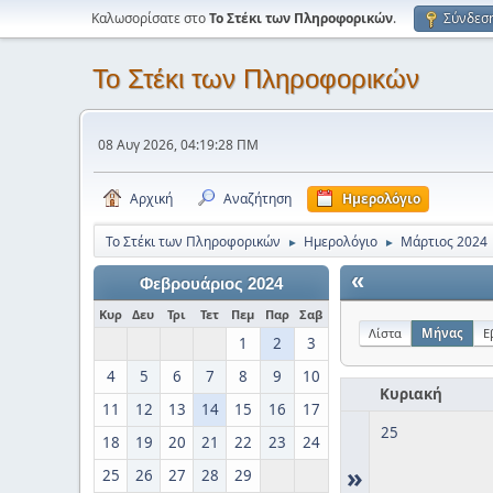
Καλωσορίσατε στο
Το Στέκι των Πληροφορικών
.
Σύνδεσ
Το Στέκι των Πληροφορικών
08 Αυγ 2026, 04:19:28 ΠΜ
Αρχική
Αναζήτηση
Ημερολόγιο
Το Στέκι των Πληροφορικών
Ημερολόγιο
Μάρτιος 2024
►
►
«
Φεβρουάριος 2024
Κυρ
Δευ
Τρι
Τετ
Πεμ
Παρ
Σαβ
Λίστα
Μήνας
Ε
1
2
3
4
5
6
7
8
9
10
Κυριακή
11
12
13
14
15
16
17
25
18
19
20
21
22
23
24
»
25
26
27
28
29