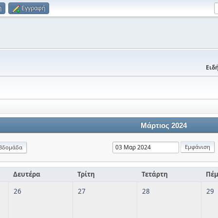
η
Εγγραφή
Ειδή
Μάρτιος 2024
βδομάδα
Δευτέρα
Τρίτη
Τετάρτη
Πέ
26
27
28
29