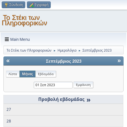
Σύνδεση
Εγγραφή
Το Στέκι των
Πληροφορικών
Main Menu
Το Στέκι των Πληροφορικών
Ημερολόγιο
Σεπτέμβριος 2023
►
►
«
»
Σεπτέμβριος 2023
Λίστα
Μήνας
Εβδομάδα
»
27
28