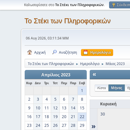
Καλωσορίσατε στο
Το Στέκι των Πληροφορικών
.
Σύνδεσ
Το Στέκι των Πληροφορικών
06 Αυγ 2026, 03:11:34 ΜΜ
Αρχική
Αναζήτηση
Ημερολόγιο
Το Στέκι των Πληροφορικών
Ημερολόγιο
Μάιος 2023
►
►
«
Απρίλιος 2023
Κυρ
Δευ
Τρι
Τετ
Πεμ
Παρ
Σαβ
Λίστα
Μήνας
Ε
1
2
3
4
5
6
7
8
Κυριακή
9
10
11
12
13
14
15
30
16
17
18
19
20
21
22
»
23
24
25
26
27
28
29