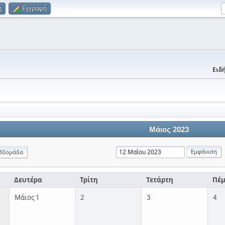
η
Εγγραφή
Ειδή
Μάιος 2023
βδομάδα
Δευτέρα
Τρίτη
Τετάρτη
Πέ
Μάιος 1
2
3
4