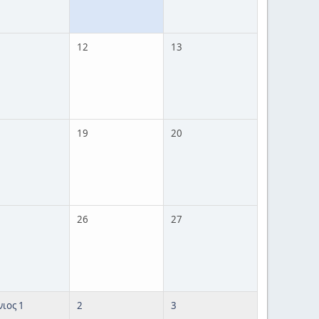
12
13
19
20
26
27
νιος 1
2
3