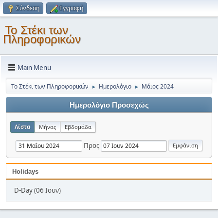
Σύνδεση
Εγγραφή
Το Στέκι των
Πληροφορικών
Main Menu
Το Στέκι των Πληροφορικών
Ημερολόγιο
Μάιος 2024
►
►
Ημερολόγιο Προσεχώς
Λίστα
Μήνας
Εβδομάδα
Προς
Holidays
D-Day (06 Ιουν)