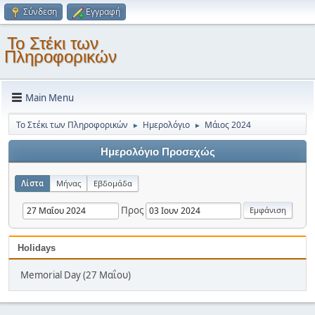
Σύνδεση
Εγγραφή
Το Στέκι των
Πληροφορικών
Main Menu
Το Στέκι των Πληροφορικών
Ημερολόγιο
Μάιος 2024
►
►
Ημερολόγιο Προσεχώς
Λίστα
Μήνας
Εβδομάδα
Προς
Holidays
Memorial Day (27 Μαΐου)