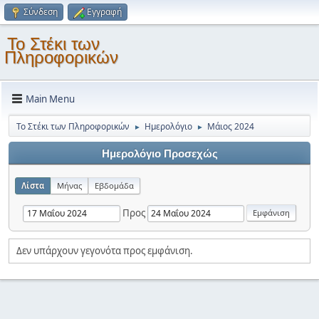
Σύνδεση
Εγγραφή
Το Στέκι των
Πληροφορικών
Main Menu
Το Στέκι των Πληροφορικών
Ημερολόγιο
Μάιος 2024
►
►
Ημερολόγιο Προσεχώς
Λίστα
Μήνας
Εβδομάδα
Προς
Δεν υπάρχουν γεγονότα προς εμφάνιση.