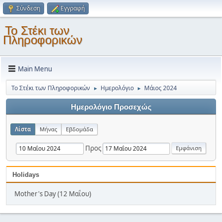
Σύνδεση
Εγγραφή
Το Στέκι των
Πληροφορικών
Main Menu
Το Στέκι των Πληροφορικών
Ημερολόγιο
Μάιος 2024
►
►
Ημερολόγιο Προσεχώς
Λίστα
Μήνας
Εβδομάδα
Προς
Holidays
Mother's Day (12 Μαΐου)