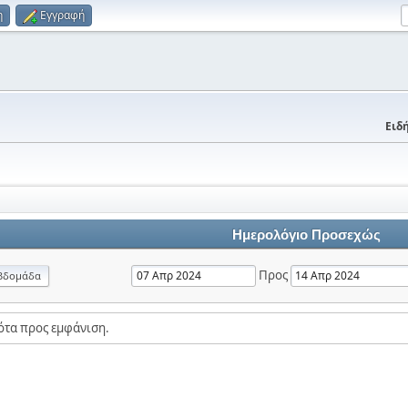
η
Εγγραφή
Ειδή
Ημερολόγιο Προσεχώς
Προς
βδομάδα
ότα προς εμφάνιση.