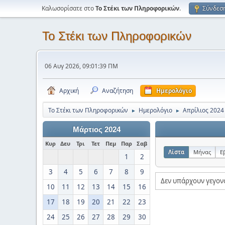
Καλωσορίσατε στο
Το Στέκι των Πληροφορικών
.
Σύνδεσ
Το Στέκι των Πληροφορικών
06 Αυγ 2026, 09:01:39 ΠΜ
Αρχική
Αναζήτηση
Ημερολόγιο
Το Στέκι των Πληροφορικών
Ημερολόγιο
Απρίλιος 2024
►
►
Μάρτιος 2024
Κυρ
Δευ
Τρι
Τετ
Πεμ
Παρ
Σαβ
Λίστα
Μήνας
Ε
1
2
3
4
5
6
7
8
9
Δεν υπάρχουν γεγον
10
11
12
13
14
15
16
17
18
19
20
21
22
23
24
25
26
27
28
29
30