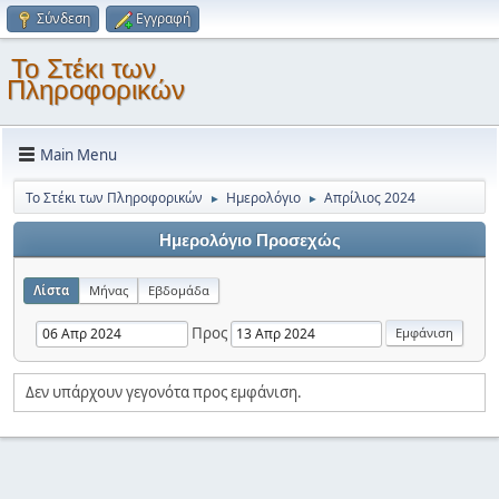
Σύνδεση
Εγγραφή
Το Στέκι των
Πληροφορικών
Main Menu
Το Στέκι των Πληροφορικών
Ημερολόγιο
Απρίλιος 2024
►
►
Ημερολόγιο Προσεχώς
Λίστα
Μήνας
Εβδομάδα
Προς
Δεν υπάρχουν γεγονότα προς εμφάνιση.