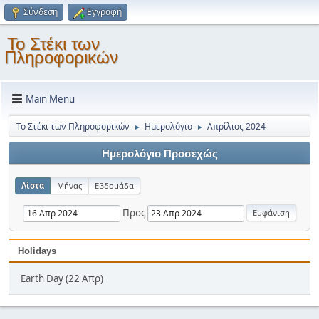
Σύνδεση
Εγγραφή
Το Στέκι των
Πληροφορικών
Main Menu
Το Στέκι των Πληροφορικών
Ημερολόγιο
Απρίλιος 2024
►
►
Ημερολόγιο Προσεχώς
Λίστα
Μήνας
Εβδομάδα
Προς
Holidays
Earth Day (22 Απρ)