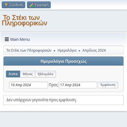
Σύνδεση
Εγγραφή
Το Στέκι των
Πληροφορικών
Main Menu
Το Στέκι των Πληροφορικών
Ημερολόγιο
Απρίλιος 2024
►
►
Ημερολόγιο Προσεχώς
Λίστα
Μήνας
Εβδομάδα
Προς
Δεν υπάρχουν γεγονότα προς εμφάνιση.