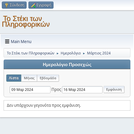
Σύνδεση
Εγγραφή
Το Στέκι των
Πληροφορικών
Main Menu
Το Στέκι των Πληροφορικών
Ημερολόγιο
Μάρτιος 2024
►
►
Ημερολόγιο Προσεχώς
Λίστα
Μήνας
Εβδομάδα
Προς
Δεν υπάρχουν γεγονότα προς εμφάνιση.