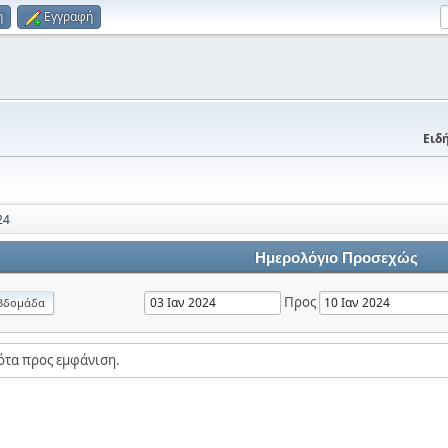
η
Εγγραφή
Ειδή
24
Ημερολόγιο Προσεχώς
Προς
βδομάδα
ότα προς εμφάνιση.