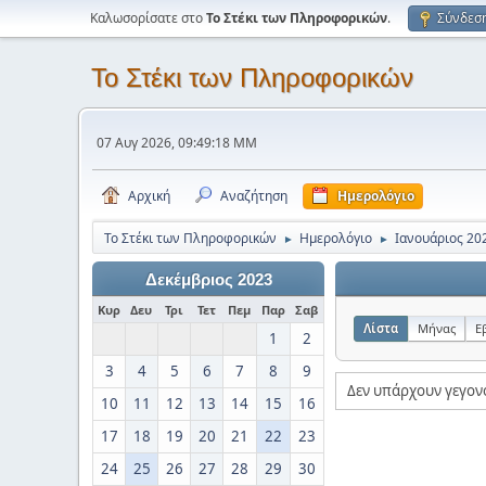
Καλωσορίσατε στο
Το Στέκι των Πληροφορικών
.
Σύνδεσ
Το Στέκι των Πληροφορικών
07 Αυγ 2026, 09:49:18 ΜΜ
Αρχική
Αναζήτηση
Ημερολόγιο
Το Στέκι των Πληροφορικών
Ημερολόγιο
Ιανουάριος 20
►
►
Δεκέμβριος 2023
Κυρ
Δευ
Τρι
Τετ
Πεμ
Παρ
Σαβ
Λίστα
Μήνας
Ε
1
2
3
4
5
6
7
8
9
Δεν υπάρχουν γεγον
10
11
12
13
14
15
16
17
18
19
20
21
22
23
24
25
26
27
28
29
30