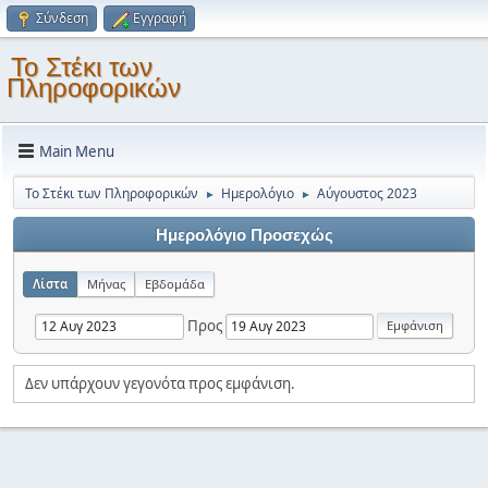
Σύνδεση
Εγγραφή
Το Στέκι των
Πληροφορικών
Main Menu
Το Στέκι των Πληροφορικών
Ημερολόγιο
Αύγουστος 2023
►
►
Ημερολόγιο Προσεχώς
Λίστα
Μήνας
Εβδομάδα
Προς
Δεν υπάρχουν γεγονότα προς εμφάνιση.