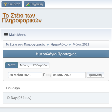
Σύνδεση
Εγγραφή
Το Στέκι των
Πληροφορικών
Main Menu
Το Στέκι των Πληροφορικών
Ημερολόγιο
Μάιος 2023
►
►
Ημερολόγιο Προσεχώς
Λίστα
Μήνας
Εβδομάδα
Προς
Holidays
D-Day (06 Ιουν)