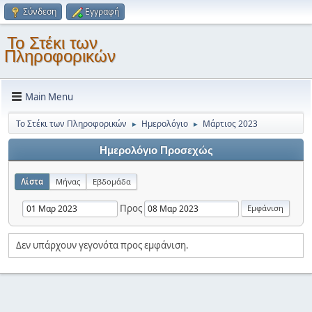
Σύνδεση
Εγγραφή
Το Στέκι των
Πληροφορικών
Main Menu
Το Στέκι των Πληροφορικών
Ημερολόγιο
Μάρτιος 2023
►
►
Ημερολόγιο Προσεχώς
Λίστα
Μήνας
Εβδομάδα
Προς
Δεν υπάρχουν γεγονότα προς εμφάνιση.