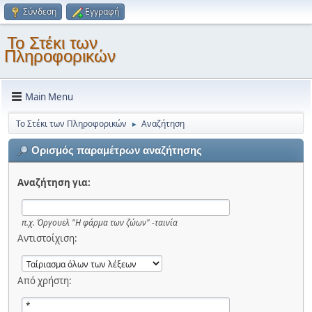
Σύνδεση
Εγγραφή
Το Στέκι των
Πληροφορικών
Main Menu
Το Στέκι των Πληροφορικών
Αναζήτηση
►
Ορισμός παραμέτρων αναζήτησης
Αναζήτηση για:
π.χ.
Όργουελ "Η φάρμα των ζώων" -ταινία
Αντιστοίχιση:
Από χρήστη: