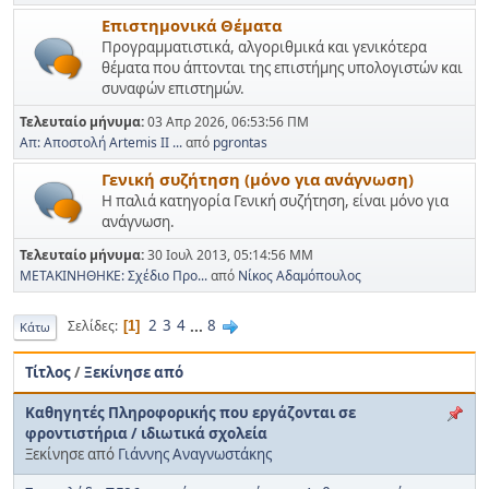
Επιστημονικά Θέματα
Προγραμματιστικά, αλγοριθμικά και γενικότερα
θέματα που άπτονται της επιστήμης υπολογιστών και
συναφών επιστημών.
Τελευταίο μήνυμα:
03 Απρ 2026, 06:53:56 ΠΜ
Απ: Αποστολή Artemis II ...
από
pgrontas
Γενική συζήτηση (μόνο για ανάγνωση)
Η παλιά κατηγορία Γενική συζήτηση, είναι μόνο για
ανάγνωση.
Τελευταίο μήνυμα:
30 Ιουλ 2013, 05:14:56 ΜΜ
ΜΕΤΑΚΙΝΗΘΗΚΕ: Σχέδιο Προ...
από
Νίκος Αδαμόπουλος
2
3
4
...
8
Σελίδες
1
Κάτω
Τίτλος
/
Ξεκίνησε από
Καθηγητές Πληροφορικής που εργάζονται σε
φροντιστήρια / ιδιωτικά σχολεία
Ξεκίνησε από
Γιάννης Αναγνωστάκης