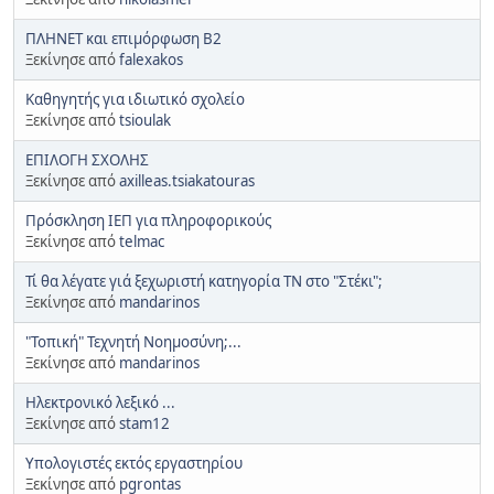
ΠΛΗΝΕΤ και επιμόρφωση Β2
Ξεκίνησε από
falexakos
Καθηγητής για ιδιωτικό σχολείο
Ξεκίνησε από
tsioulak
ΕΠΙΛΟΓΗ ΣΧΟΛΗΣ
Ξεκίνησε από
axilleas.tsiakatouras
Πρόσκληση ΙΕΠ για πληροφορικούς
Ξεκίνησε από
telmac
Τί θα λέγατε γιά ξεχωριστή κατηγορία ΤΝ στο "Στέκι";
Ξεκίνησε από
mandarinos
"Τοπική" Τεχνητή Νοημοσύνη;...
Ξεκίνησε από
mandarinos
Ηλεκτρονικό λεξικό ...
Ξεκίνησε από
stam12
Υπολογιστές εκτός εργαστηρίου
Ξεκίνησε από
pgrontas