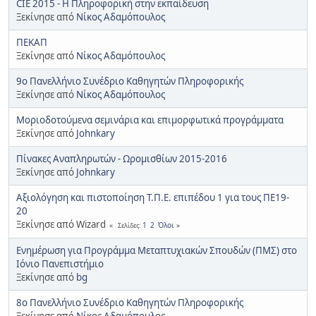
CIE 2015 - Η Πληροφορική στην εκπαίδευση
Ξεκίνησε από
Νίκος Αδαμόπουλος
ΠΕΚΑΠ
Ξεκίνησε από
Νίκος Αδαμόπουλος
9ο Πανελλήνιο Συνέδριο Καθηγητών Πληροφορικής
Ξεκίνησε από
Νίκος Αδαμόπουλος
Μοριοδοτούμενα σεμινάρια και επιμορφωτικά προγράμματα
Ξεκίνησε από
Johnkary
Πίνακες Αναπληρωτών - Ωρομισθίων 2015-2016
Ξεκίνησε από
Johnkary
Αξιολόγηση και πιστοποίηση Τ.Π.Ε. επιπέδου 1 για τους ΠΕ19-
20
Ξεκίνησε από Wizard
1
2
Όλοι
Σελίδες
Ενημέρωση για Προγράμμα Μεταπτυχιακών Σπουδών (ΠΜΣ) στο
Ιόνιο Πανεπιστήμιο
Ξεκίνησε από
bg
8ο Πανελλήνιο Συνέδριο Καθηγητών Πληροφορικής
Ξεκίνησε από
Νίκος Αδαμόπουλος