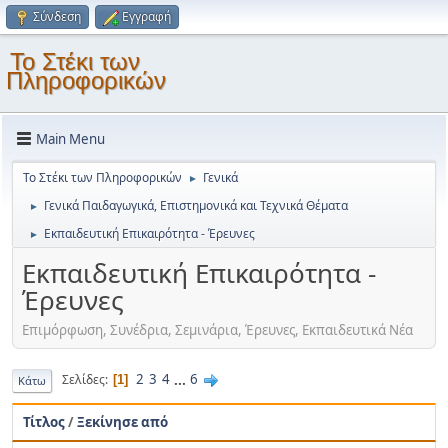
Σύνδεση
Εγγραφή
Το Στέκι των
Πληροφορικών
Main Menu
Το Στέκι των Πληροφορικών
Γενικά
►
Γενικά Παιδαγωγικά, Επιστημονικά και Τεχνικά Θέματα
►
Εκπαιδευτική Επικαιρότητα - Έρευνες
►
Εκπαιδευτική Επικαιρότητα -
Έρευνες
Επιμόρφωση, Συνέδρια, Σεμινάρια, Έρευνες, Εκπαιδευτικά Νέα
2
3
4
...
6
Σελίδες
1
Κάτω
Τίτλος
/
Ξεκίνησε από