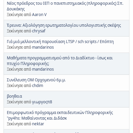
Νέος πρόεδρος του ΙΕΠ ο πανεπιστημιακός (πληροφορικός) Σπ.
Δουκάκης
Ξεκίνησε από
Aaron V
Έρευνα: Αξιολόγηση ερωτηματολογίου υπολογιστικής σκέψης
Ξεκίνησε από
chrysaf
Γιά μιά μελλοντική παρουσίαση LTSP / sch scripts / Επόπτη
Ξεκίνησε από
mandarinos
Μαθήματα προγραμματισμού από το Διαδίκτυο - ίσως και
πτυχίο Πληροφορικής;
Ξεκίνησε από
mandarinos
Συνέλευση ΟΜ Ορχομενού 6μ.μ.
Ξεκίνησε από
chdim
βοηθεια
Ξεκίνησε από
γιωργοςπ8
Επιμορφωτικό πρόγραμμα εκπαιδευτικών Πληροφορικής
"py4hs: Μαθαίνοντας και Διδάσκ
Ξεκίνησε από
nektar