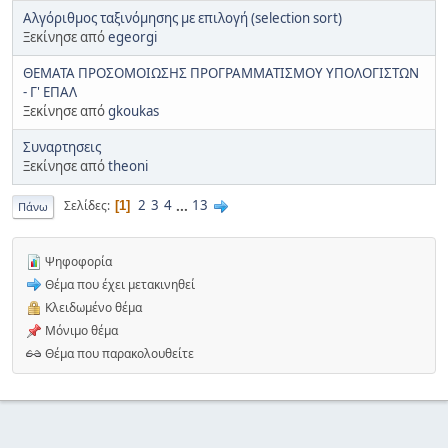
Αλγόριθμος ταξινόμησης με επιλογή (selection sort)
Ξεκίνησε από
egeorgi
ΘΕΜΑΤΑ ΠΡΟΣΟΜΟΙΩΣΗΣ ΠΡΟΓΡΑΜΜΑΤΙΣΜΟΥ ΥΠΟΛΟΓΙΣΤΩΝ
- Γ' ΕΠΑΛ
Ξεκίνησε από
gkoukas
Συναρτησεις
Ξεκίνησε από
theoni
2
3
4
...
13
Σελίδες
1
Πάνω
Ψηφοφορία
Θέμα που έχει μετακινηθεί
Κλειδωμένο θέμα
Μόνιμο θέμα
Θέμα που παρακολουθείτε