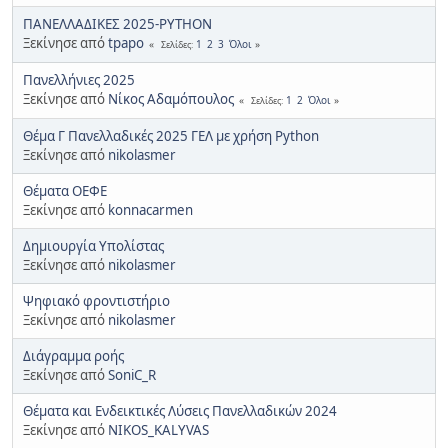
ΠΑΝΕΛΛΑΔΙΚΕΣ 2025-PYTHON
Ξεκίνησε από
tpapo
1
2
3
Όλοι
Σελίδες
Πανελλήνιες 2025
Ξεκίνησε από
Νίκος Αδαμόπουλος
1
2
Όλοι
Σελίδες
Θέμα Γ Πανελλαδικές 2025 ΓΕΛ με χρήση Python
Ξεκίνησε από
nikolasmer
Θέματα ΟΕΦΕ
Ξεκίνησε από
konnacarmen
Δημιουργία Υπολίστας
Ξεκίνησε από
nikolasmer
Ψηφιακό φροντιστήριο
Ξεκίνησε από
nikolasmer
Διάγραμμα ροής
Ξεκίνησε από
SoniC_R
Θέματα και Ενδεικτικές Λύσεις Πανελλαδικών 2024
Ξεκίνησε από
NIKOS_KALYVAS