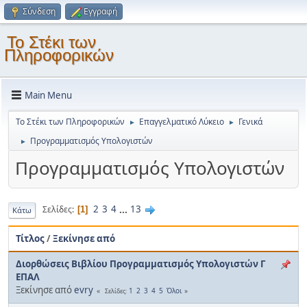
Σύνδεση
Εγγραφή
Το Στέκι των
Πληροφορικών
Main Menu
Το Στέκι των Πληροφορικών
Επαγγελματικό Λύκειο
Γενικά
►
►
Προγραμματισμός Υπολογιστών
►
Προγραμματισμός Υπολογιστών
2
3
4
...
13
Σελίδες
1
Κάτω
Τίτλος
/
Ξεκίνησε από
Διορθώσεις Βιβλίου Προγραμματισμός Υπολογιστών Γ
ΕΠΑΛ
Ξεκίνησε από
evry
1
2
3
4
5
Όλοι
Σελίδες