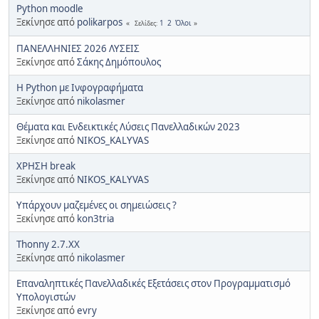
Python moodle
Ξεκίνησε από
polikarpos
1
2
Όλοι
Σελίδες
ΠΑΝΕΛΛΗΝΙΕΣ 2026 ΛΥΣΕΙΣ
Ξεκίνησε από
Σάκης Δημόπουλος
Η Python με Ινφογραφήματα
Ξεκίνησε από
nikolasmer
Θέματα και Ενδεικτικές Λύσεις Πανελλαδικών 2023
Ξεκίνησε από
NIKOS_KALYVAS
ΧΡΗΣΗ break
Ξεκίνησε από
NIKOS_KALYVAS
Υπάρχουν μαζεμένες οι σημειώσεις ?
Ξεκίνησε από
kon3tria
Thonny 2.7.ΧΧ
Ξεκίνησε από
nikolasmer
Επαναληπτικές Πανελλαδικές Εξετάσεις στον Προγραμματισμό
Υπολογιστών
Ξεκίνησε από
evry