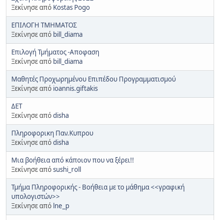
Ξεκίνησε από
Kostas Pogo
ΕΠΙΛΟΓΗ ΤΜΗΜΑΤΟΣ
Ξεκίνησε από
bill_diama
Επιλογή Τμήματος -Αποφαση
Ξεκίνησε από
bill_diama
Μαθητές Προχωρημένου Επιπέδου Προγραμματισμού
Ξεκίνησε από
ioannis.giftakis
ΔΕΤ
Ξεκίνησε από
disha
Πληροφορικη Παν.Κυπρου
Ξεκίνησε από
disha
Μια βοήθεια από κάποιον που να ξέρει!!
Ξεκίνησε από
sushi_roll
Τμήμα Πληροφορικής - Βοήθεια με το μάθημα <<γραφική
υπολογιστών>>
Ξεκίνησε από
lne_p