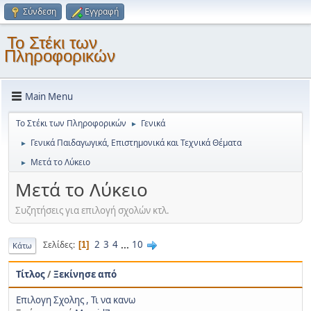
Σύνδεση
Εγγραφή
Το Στέκι των
Πληροφορικών
Main Menu
Το Στέκι των Πληροφορικών
Γενικά
►
Γενικά Παιδαγωγικά, Επιστημονικά και Τεχνικά Θέματα
►
Μετά το Λύκειο
►
Μετά το Λύκειο
Συζητήσεις για επιλογή σχολών κτλ.
2
3
4
...
10
Σελίδες
1
Κάτω
Τίτλος
/
Ξεκίνησε από
Επιλογη Σχολης , Τι να κανω