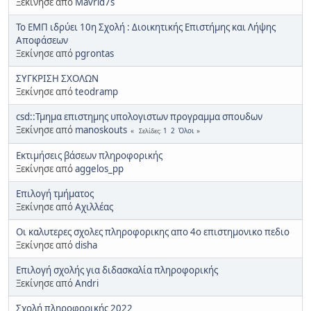
Ξεκίνησε από
Mavrid7s
Το ΕΜΠ ιδρύει 10η Σχολή : Διοικητικής Επιστήμης και Λήψης
Αποφάσεων
Ξεκίνησε από
pgrontas
ΣΥΓΚΡΙΣΗ ΣΧΟΛΩΝ
Ξεκίνησε από
teodramp
csd::Τμημα επιστημης υπολογιστων προγραμμα σπουδων
Ξεκίνησε από
manoskouts
1
2
Όλοι
Σελίδες
Εκτιμήσεις βάσεων πληροφορικής
Ξεκίνησε από
aggelos_pp
Επιλογή τμήματος
Ξεκίνησε από
Αχιλλέας
Οι καλυτερες σχολες πληροφορικης απο 4ο επιστημονικο πεδιο
Ξεκίνησε από
disha
Επιλογή σχολής για διδασκαλία πληροφορικής
Ξεκίνησε από
Andri
Σχολή πληροφορικής 2022