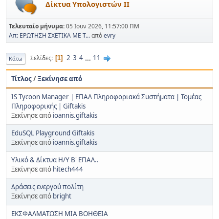
Δίκτυα Υπολογιστών ΙΙ
Τελευταίο μήνυμα:
05 Ιουν 2026, 11:57:00 ΠΜ
Απ: ΕΡΩΤΗΣΗ ΣΧΕΤΙΚΑ ΜΕ Τ...
από
evry
2
3
4
...
11
Σελίδες
1
Κάτω
Τίτλος
/
Ξεκίνησε από
IS Tycoon Manager | ΕΠΑΛ Πληροφοριακά Συστήματα | Τομέας
Πληροφορικής | Giftakis
Ξεκίνησε από
ioannis.giftakis
EduSQL Playground Giftakis
Ξεκίνησε από
ioannis.giftakis
Υλικό & Δίκτυα Η/Υ Β' ΕΠΑΛ..
Ξεκίνησε από
hitech444
Δράσεις ενεργού πολίτη
Ξεκίνησε από
bright
ΕΚΣΦΑΛΜΑΤΩΣΗ ΜΙΑ ΒΟΗΘΕΙΑ