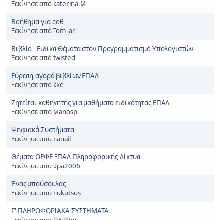
Ξεκίνησε από
katerina.Μ
Βοήθημα για αοθ
Ξεκίνησε από
Tom_ar
Βιβλίο - Ειδικά Θέματα στον Προγραμματισμό Υπολογιστών
Ξεκίνησε από
twisted
Εύρεση-αγορά βιβλίων ΕΠΑΛ
Ξεκίνησε από
kkc
Ζητείται καθηγητής για μαθήματα ειδικότητας ΕΠΑΛ
Ξεκίνησε από
Manosp
Ψηφιακά Συστήματα
Ξεκίνησε από
nanail
Θέματα ΟΕΦΕ ΕΠΑΛ Πληροφορικής-Δίκτυα
Ξεκίνησε από
dpa2006
Ένας μπούσουλας
Ξεκίνησε από
nokotsos
Γ' ΠΛΗΡΟΦΟΡΙΑΚΑ ΣΥΣΤΗΜΑΤΑ
Ξεκίνησε από
l2530m