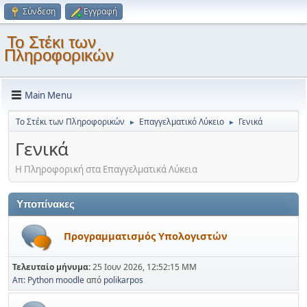
Σύνδεση
Εγγραφή
Το Στέκι των
Πληροφορικών
Main Menu
Το Στέκι των Πληροφορικών
Επαγγελματικό Λύκειο
Γενικά
►
►
Γενικά
Η Πληροφορική στα Επαγγελματικά Λύκεια
Υποπίνακες
Προγραμματισμός Υπολογιστών
Τελευταίο μήνυμα:
25 Ιουν 2026, 12:52:15 ΜΜ
Απ: Python moodle
από
polikarpos