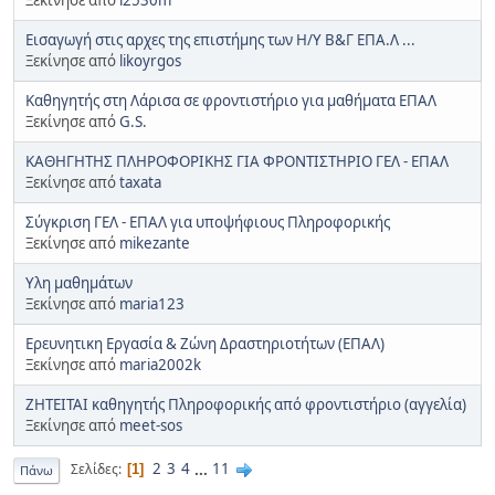
Εισαγωγή στις αρχες της επιστήμης των Η/Υ Β&Γ ΕΠΑ.Λ ...
Ξεκίνησε από
likoyrgos
Καθηγητής στη Λάρισα σε φροντιστήριο για μαθήματα ΕΠΑΛ
Ξεκίνησε από
G.S.
ΚΑΘΗΓΗΤΗΣ ΠΛΗΡΟΦΟΡΙΚΗΣ ΓΙΑ ΦΡΟΝΤΙΣΤΗΡΙΟ ΓΕΛ - ΕΠΑΛ
Ξεκίνησε από
taxata
Σύγκριση ΓΕΛ - ΕΠΑΛ για υποψήφιους Πληροφορικής
Ξεκίνησε από
mikezante
Υλη μαθημάτων
Ξεκίνησε από
maria123
Ερευνητικη Εργασία & Ζώνη Δραστηριοτήτων (ΕΠΑΛ)
Ξεκίνησε από
maria2002k
ΖΗΤΕΙΤΑΙ καθηγητής Πληροφορικής από φροντιστήριο (αγγελία)
Ξεκίνησε από
meet-sos
2
3
4
...
11
Σελίδες
1
Πάνω