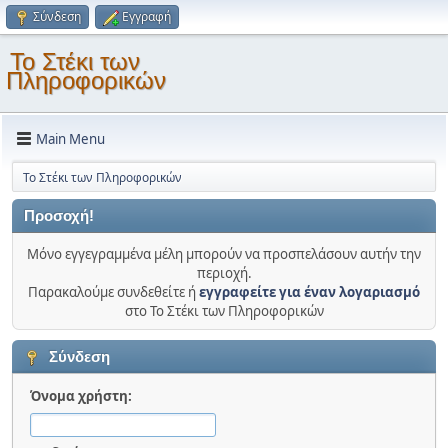
Σύνδεση
Εγγραφή
Το Στέκι των
Πληροφορικών
Main Menu
Το Στέκι των Πληροφορικών
Προσοχή!
Μόνο εγγεγραμμένα μέλη μπορούν να προσπελάσουν αυτήν την
περιοχή.
Παρακαλούμε συνδεθείτε ή
εγγραφείτε για έναν λογαριασμό
στο Το Στέκι των Πληροφορικών
Σύνδεση
Όνομα χρήστη: