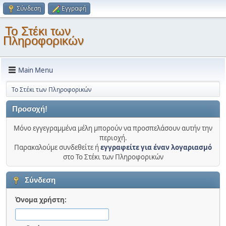
Σύνδεση
Εγγραφή
Το Στέκι των
Πληροφορικών
Main Menu
Το Στέκι των Πληροφορικών
Προσοχή!
Μόνο εγγεγραμμένα μέλη μπορούν να προσπελάσουν αυτήν την
περιοχή.
Παρακαλούμε συνδεθείτε ή
εγγραφείτε για έναν λογαριασμό
στο Το Στέκι των Πληροφορικών
Σύνδεση
Όνομα χρήστη: