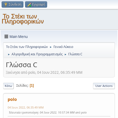
Σύνδεση
Εγγραφή
Το Στέκι των
Πληροφορικών
Main Menu
Το Στέκι των Πληροφορικών
Γενικό Λύκειο
►
Αλγοριθμική και Προγραμματισμός
Γλώσσα C
►
►
Γλώσσα C
Ξεκίνησε από polo, 04 Ιουν 2022, 06:35:49 ΜΜ
Σελίδες
1
Κάτω
User Actions
polo
04 Ιουν 2022, 06:35:49 ΜΜ
Τελευταία τροποποίηση
: 04 Ιουν 2022, 10:57:34 ΜΜ από polo