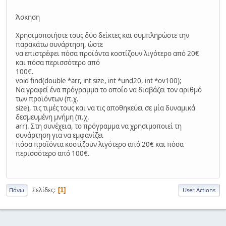
Άσκηση
Χρησιμοποιήστε τους δύο δείκτες και συμπληρώστε την
παρακάτω συνάρτηση, ώστε
να επιστρέφει πόσα προϊόντα κοστίζουν λιγότερο από 20€
και πόσα περισσότερο από
100€.
void find(double *arr, int size, int *und20, int *ov100);
Να γραφεί ένα πρόγραμμα το οποίο να διαβάζει τον αριθμό
των προϊόντων (π.χ.
size), τις τιμές τους και να τις αποθηκεύει σε μία δυναμικά
δεσμευμένη μνήμη (π.χ.
arr). Στη συνέχεια, το πρόγραμμα να χρησιμοποιεί τη
συνάρτηση για να εμφανίζει
πόσα προϊόντα κοστίζουν λιγότερο από 20€ και πόσα
περισσότερο από 100€.
Σελίδες
1
Πάνω
User Actions