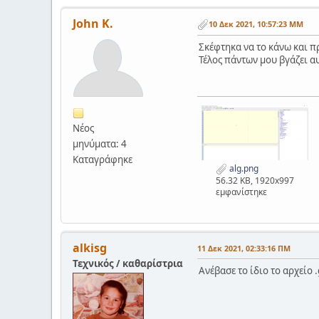
John K.
10 Δεκ 2021, 10:57:23 ΜΜ
Σκέφτηκα να το κάνω και π
Τέλος πάντων μου βγάζει α
Νέος
μηνύματα: 4
Καταγράφηκε
alg.png
56.32 KB, 1920x997
εμφανίστηκε
alkisg
11 Δεκ 2021, 02:33:16 ΠΜ
Τεχνικός / καθαρίστρια
Ανέβασε το ίδιο το αρχείο .