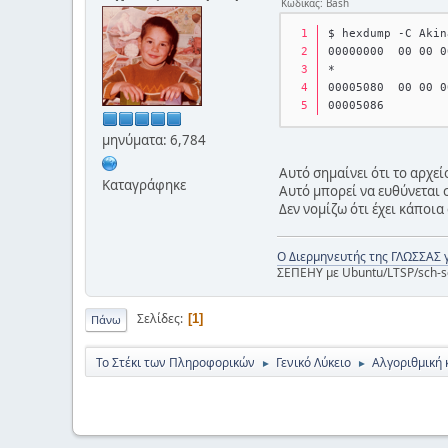
Κώδικας: Bash
$ hexdump -C Akin
00000000  00 00 0
*
00005080  00 00 0
00005086
μηνύματα: 6,784
Αυτό σημαίνει ότι το αρχε
Καταγράφηκε
Αυτό μπορεί να ευθύνεται 
Δεν νομίζω ότι έχει κάποια
Ο Διερμηνευτής της ΓΛΩΣΣΑΣ 
ΣΕΠΕΗΥ με Ubuntu/LTSP/sch-s
Σελίδες
1
Πάνω
Το Στέκι των Πληροφορικών
Γενικό Λύκειο
Αλγοριθμική 
►
►