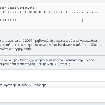
ator_Construction.glo 
0 00 00 00 00 00  00 00 00 00 00 00 00 00  |................|
0 00 00 00                                 |......|
ίο αποτελείτα από 20614 μηδενικά, δεν περιέχει ούτε ψήγμα κώδικα.
σε σφάλμα του συστήματος αρχείων ή σε hardware σφάλμα του δίσκου.
 σχέση ο Διερμηνευτής.
για το μάθημα «Ανάπτυξη εφαρμογών σε προγραμματιστικό περιβάλλον»
cripts/Επόπτη:
Υποστήριξη
-
Τεκμηρίωση
-
Συζητήσεις
και Προγραμματισμός
Πρόβλημα
►