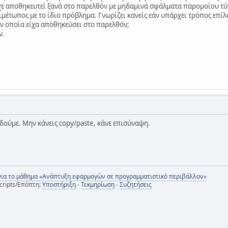
ίχε αποθηκευτεί ξανά στο παρελθόν με μηδαμινά σφάλματα παρομοίου τύ
ιμέτωπος με το ίδιο πρόβλημα. Γνωρίζει κανείς εάν υπάρχει τρόπος επ
ν οποία είχα αποθηκεύσει στο παρελθόν;
ν.
 δούμε. Μην κάνεις copy/paste, κάνε επισύναψη.
για το μάθημα «Ανάπτυξη εφαρμογών σε προγραμματιστικό περιβάλλον»
cripts/Επόπτη:
Υποστήριξη
-
Τεκμηρίωση
-
Συζητήσεις