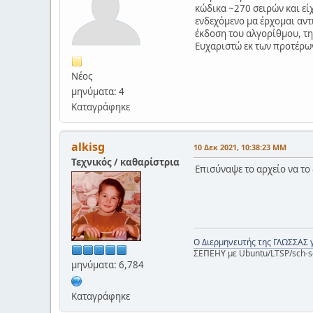
κώδικα ~270 σειρών και ε
ενδεχόμενο μα έρχομαι αντ
έκδοση του αλγορίθμου, τη
Ευχαριστώ εκ των προτέρω
Νέος
μηνύματα: 4
Καταγράφηκε
alkisg
10 Δεκ 2021, 10:38:23 ΜΜ
Τεχνικός / καθαρίστρια
Επισύναψε το αρχείο να το
Ο Διερμηνευτής της ΓΛΩΣΣΑΣ 
ΣΕΠΕΗΥ με Ubuntu/LTSP/sch-s
μηνύματα: 6,784
Καταγράφηκε