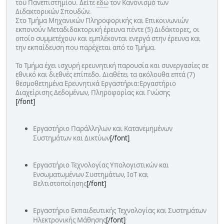
του Πανεπιστημίου. Δείτε
εδώ
τον Κανονισμό των
Διδακτορικών Σπουδών.
Στο Τμήμα Μηχανικών Πληροφορικής και Επικοινωνιών
εκπονούν Μεταδιδακτορική έρευνα πέντε (5) Διδάκτορες, οι
οποίο συμμετέχουν και εμπλέκονται ενεργά στην έρευνα και
την εκπαίδευση που παρέχεται από το Τμήμα.
Το Τμήμα έχει ισχυρή ερευνητική παρουσία και συνεργασίες σε
εθνικό και διεθνές επίπεδο. Διαθέτει τα ακόλουθα επτά (7)
θεσμοθετημένα Ερευνητικά Εργαστήρια:Εργαστήριο
Διαχείρισης Δεδομένων, Πληροφορίας και Γνώσης
[/font]
Εργαστήριο Παράλληλων και Κατανεμημένων
Συστημάτων και Δικτύων
[/font]
Εργαστήριο Τεχνολογίας Υπολογιστικών και
Ενσωματωμένων Συστημάτων, ΙοΤ και
Βελτιστοποίησης
[/font]
Εργαστήριο Εκπαιδευτικής Τεχνολογίας και Συστημάτων
Ηλεκτρονικής Μάθησης
[/font]