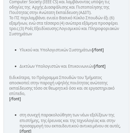
Computer Society (ΙΕΕΕ CS) και λαμβάνοντας υπόψη τις
οδηγίες της Αρχής Διασφάλισης και Πιστοποίησης της
Ποιότητας στην Ανώτατη Εκπαίδευση (ΑΔΙΠ).
Το ΠΣ περιλαμβάνει ενιαίο Βασικό Κύκλο Σπουδών έξι (6)
εξαμήνων, ενώ στα τέσσερα (4) ανώτερα εξάμηνα προσφέρει
τρεις (3) Ροές Εξειδίκευσης:Λογισμικού και Πληροφοριακών
Συστημάτων
Υλικού και Υπολογιστικών Συστημάτων
[/font]
Δικτύων Υπολογιστών και Επικοινωνιών
[/font]
Ειδικότερα, το Πρόγραμμα Σπουδών του Τμήματος
αποσκοπεί:στην παροχή υψηλής ποιότητας ανώτατης
εκπαίδευσης τόσο σε θεωρητικό όσο και σε εργαστηριακό
επίπεδο,
[/font]
στη συνεχή παρακολούθηση των νέων εξελίξεων της
επιστήμης, της έρευνας και της τεχνολογίας και στην
προσαρμογή του εκπαιδευτικού αντικειμένου σε αυτές,
[/font]