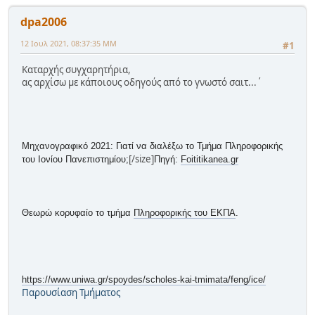
dpa2006
12 Ιουλ 2021, 08:37:35 ΜΜ
#1
Καταρχής συγχαρητήρια,
ας αρχίσω με κάποιους οδηγούς από το γνωστό σαιτ...΄
Μηχανογραφικό 2021: Γιατί να διαλέξω το Τμήμα Πληροφορικής
[/size]
του Ιονίου Πανεπιστημίου;
Πηγή:
Foititikanea.gr
Θεωρώ κορυφαίο το τμήμα
Πληροφορικής του ΕΚΠΑ
.
https://www.uniwa.gr/spoydes/scholes-kai-tmimata/feng/ice/
Παρουσίαση Τμήματος