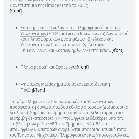
Πανεπιστήμιο της Limoges (από το 2007).
[/font]
Επιστήμη και Τεχνολογία της Πληροφορικής και των
Υπολογιστών
(ETΠΥ) με τρεις ειδικεύσεις: (α) Λογισμικού
και Πληροφοριακών Συστημάτων, (β) Υλικού και
Υπολογιστικών Συστημάτων και (γ) Δικτύων
Επικοινωνιών και Κατανεμημένων Συστημάτων.
[/font]
Πληροφορική και Εφαρμογές
[/font]
Ψηφιακός Μετασχηματισμός και Εκπαιδευτική
Πράξη
[/font]
Το Τμήμα Μηχανικών Πληροφορικής και Υπολογιστών
προσφέρει τη δυνατότητα 3ου κύκλου σπουδών (Διδακτορικό
Δίπλωμα). Σήμερα στο Τμήμα εκπονούν τη Διδακτορική τους
Διατριβή δεκατέσσερις (14) Υποψήφιοι Διδάκτορες υπό την
επίβλεψη των μελών ΔΕΠ του Τμήματος. Νέες θέσεις
υποψηφίων διδακτόρων αναρτώνται στον διαδικτυακό τόπο
του Τμήματος Μηχανικών Πληροφορικής και Υπολογιστών και