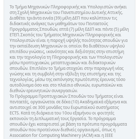
Το Τμήμα Μηχανικών Πληροφορικής και Υπολογιστών ανήκει
στη Σχολή Μηχανικών του Πανεπιστημίου Δυτικής Αττικής.
Διαθέτει τριάντα εννέα (39) μέλη ΔΕΠ που καλύπτουν τις
διδακτικές ανάγκες των μαθημάτων του Πενταετούς
Προγράμματος Σπουδών, επτά (7) μέλη ΕΔΙΠ και πέντε (5) μέλη
ΕΤΕΠ.Σκοπός του Τμήματος Μηχανικών Πληροφορικής και
Υπολογιστών είναι η παροχή υψηλής ποιότητας σπουδών για
την εκπαίδευση Μηχανικών οι οποίοι θα διαθέτουν υψηλού
επιπέδου γνώσεις, ικανότητες και δεξιότητες στην επιστήμη
και την τεχνολογία τη Πληροφορικής και των Υπολογιστών
μέσω προπτυχιακών, μεταπτυχιακών και διδακτορικών
σπουδών. Επιπλέον το Τμήμα στοχεύει στην παραγωγή νέας
γνώσης και τη συμβολή στην εξέλιξη της επιστήμης και της
τεχνολογίας, μέσω της εκπόνησης πρωτότυπης έρευνας τόσο
αυτοδύναμα όσο και στο πλαίσιο εθνικών, ευρωπαϊκών και
διεθνών ερευνητικών συνεργασιών.
Το Πρόγραμμα Προπτυχιακών Σπουδών του Τμήματος είναι
πενταετές, οργανώνεται σε δέκα (10) Ακαδημαϊκά εξάμηνα και
αντιστοιχεί σε 300 μονάδες του Ευρωπαϊκού συστήματος
ECTS. Κατά τη διάρκεια του 10ου εξαμήνου οι φοιτητές
εκπονούν τη Διπλωματική τους Εργασία. Το πρόγραμμα
σπουδών έχει καταρτιστεί με βάση τα πρότυπα προγράμματα
σπουδών που προτείνουν διεθνείς οργανισμοί, όπως η
Association for Computing Machinery (ACM) και η IEEE