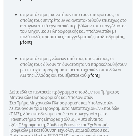
στην απόκτηση ικανοτήτων από τους αποφοίτους, οι
οποίες τους επιτρέπουν να ανταποκριθούν επιτυχώς στο
ανταγωνιστικό εργασιακό περιβάλλον του επαγγέλματος
του Μηχανικού Πληροφορικής και Υπολογιστών με
πολύ καλές προοπτικές επαγγελματικής σταδιοδρομίας,
[/font]
στην απόκτηση γνώσεων από τους αποφοίτους, οι
οποίες τους δίνουν τη δυνατότητα να παρακολουθήσουν
με επιτυχία προγράμματα μεταπτυχιακών σπουδών σε
ΑΕΙ της Ελλάδας και του εξωτερικού.
[/font]
Δείτε
εδώ
το πενταετές πρόγραμμα σπουδών του Τμήματος
Μηχανικών Πληροφορικής και Υπολογιστών
Στο Τμήμα Μηχανικών Πληροφορικής και Υπολογιστών
λειτουργούν τρία Προγράμματα Μεταπτυχιακών Σπουδών
(ΠΜΣ), δύο αυτοδύναμα και ένα σε συνεργασία με το
Πανεπιστήμιο της Limoges (Γαλλία). Αυτά είναι τα
εξής:
Πληροφορική, Σύνθεση Εικόνων και Σχεδιασμός
Γραφικών
με κατεύθυνση Τεχνολογίες Διαδικτύου και
Πολυμέσων (Master ISICG/TIM), σε συνεργασία με το