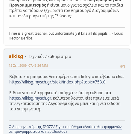
Προγραμματισμός
ή είναι μόνο για τα σχολεία και τα παιδιά
πρέπει να πάρουν ξεχωριστά τον Δημιουργό Διαγραμμάτων
και τον Διερμηνευτή της Γλώσσας;
Time is a great teacher, but unfortunately it kills all its pupils ... - Louis
Hector Berlioz
alkisg
Τεχνικός / καθαρίστρια
15 Σεπ 2009, 07:43:36 ΜΜ
#1
Βέβαια και μπορούν. Λεπτομέρειες και link για κατέβασμα εδώ:
https://alkisg.mysch.gr/steki/index.php?topic=753.0
Ειδικά για το Διερμηνευτή υπάρχει νεότερη έκδοση στο
https://alkisg.mysch.gr
, καλύτερα λοιπόν είτε πριν είτε μετά
την εγκατάσταση της Αλγοριθμικής να μπει και η νέα έκδοση
του Διερμηνευτή.
Ο Διερμηνευτής της ΓΛΩΣΣΑΣ για το μάθημα «Ανάπτυξη εφαρμογών
σε προγραμματιστικό περιβάλλον»