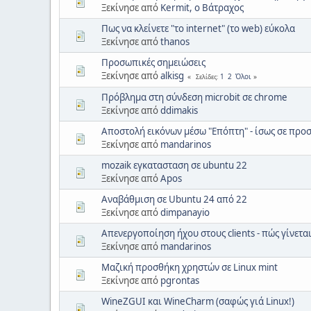
Ξεκίνησε από
Kermit, ο Βάτραχος
Πως να κλείνετε "το internet" (το web) εύκολα
Ξεκίνησε από
thanos
Προσωπικές σημειώσεις
Ξεκίνησε από
alkisg
1
2
Όλοι
Σελίδες
Πρόβλημα στη σύνδεση microbit σε chrome
Ξεκίνησε από
ddimakis
Αποστολή εικόνων μέσω "Επόπτη" - ίσως σε προ
Ξεκίνησε από
mandarinos
mozaik εγκατασταση σε ubuntu 22
Ξεκίνησε από
Apos
Αναβάθμιση σε Ubuntu 24 από 22
Ξεκίνησε από
dimpanayio
Απενεργοποίηση ήχου στους clients - πώς γίνεται
Ξεκίνησε από
mandarinos
Μαζική προσθήκη χρηστών σε Linux mint
Ξεκίνησε από
pgrontas
WineZGUI και WineCharm (σαφώς γιά Linux!)