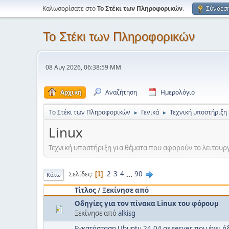
Καλωσορίσατε στο
Το Στέκι των Πληροφορικών
.
Σύνδεσ
Το Στέκι των Πληροφορικών
08 Αυγ 2026, 06:38:59 ΜΜ
Αρχική
Αναζήτηση
Ημερολόγιο
Το Στέκι των Πληροφορικών
Γενικά
Τεχνική υποστήριξη
►
►
Linux
Τεχνική υποστήριξη για θέματα που αφορούν το λειτουργικ
2
3
4
...
90
Σελίδες
1
Κάτω
Τίτλος
/
Ξεκίνησε από
Οδηγίες για τον πίνακα Linux του φόρουμ
Ξεκίνησε από
alkisg
Εγκατάσταση Ubuntu 24.04 σε server που έχει 