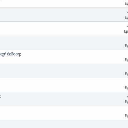
Ε
Ε
Εμ
Ε
σεχή έκδοση;
Ε
Ε
Ε
;
Ε
Ε