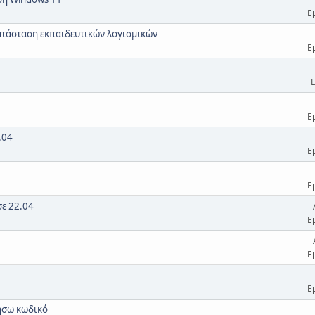
Ε
κατάσταση εκπαιδευτικών λογισμικών
Ε
Ε
.04
Ε
Ε
σε 22.04
Ε
Ε
Ε
ήσω κωδικό