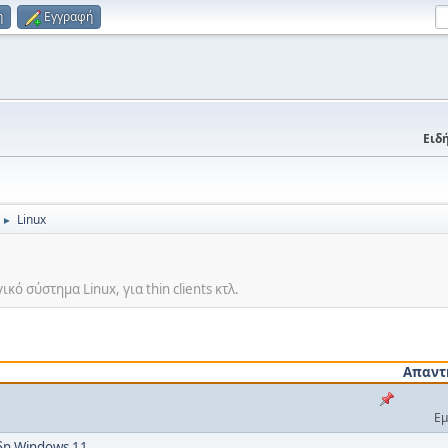
η
Εγγραφή
Ειδή
Linux
►
ό σύστημα Linux, για thin clients κτλ.
Απαντ
Εμ
ήδη Windows 11