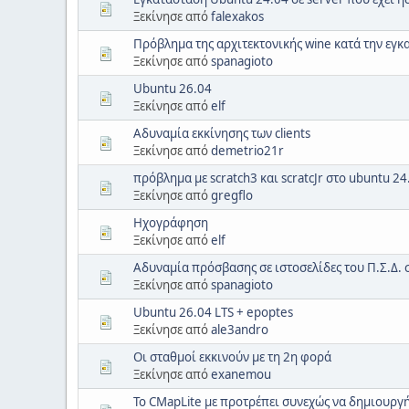
Ξεκίνησε από
falexakos
Πρόβλημα της αρχιτεκτονικής wine κατά την εγ
Ξεκίνησε από
spanagioto
Ubuntu 26.04
Ξεκίνησε από
elf
Αδυναμία εκκίνησης των clients
Ξεκίνησε από
demetrio21r
πρόβλημα με scratch3 και scratcJr στο ubuntu 24
Ξεκίνησε από
gregflo
Ηχογράφηση
Ξεκίνησε από
elf
Αδυναμία πρόσβασης σε ιστοσελίδες του Π.Σ.Δ. 
Ξεκίνησε από
spanagioto
Ubuntu 26.04 LTS + epoptes
Ξεκίνησε από
ale3andro
Οι σταθμοί εκκινούν με τη 2η φορά
Ξεκίνησε από
exanemou
To CMapLite με προτρέπει συνεχώς να δημιουργ