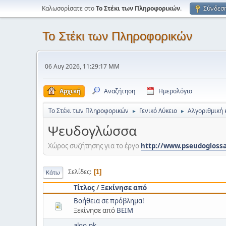
Καλωσορίσατε στο
Το Στέκι των Πληροφορικών
.
Σύνδεσ
Το Στέκι των Πληροφορικών
06 Αυγ 2026, 11:29:17 ΜΜ
Αρχική
Αναζήτηση
Ημερολόγιο
Το Στέκι των Πληροφορικών
Γενικό Λύκειο
Αλγοριθμική 
►
►
Ψευδογλώσσα
Χώρος συζήτησης για το έργο
http://www.pseudoglossa
Σελίδες
1
Κάτω
Τίτλος
/
Ξεκίνησε από
Βοήθεια σε πρόβλημα!
Ξεκίνησε από
ΒΕΙΜ
algo.pk