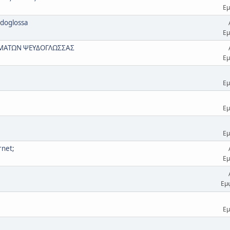
Εμ
doglossa
Εμ
ΜΑΤΩΝ ΨΕΥΔΟΓΛΩΣΣΑΣ
Εμ
Εμ
Εμ
Εμ
rnet;
Εμ
Εμ
Εμ