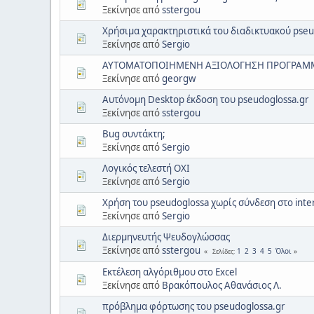
Ξεκίνησε από
sstergou
Χρήσιμα χαρακτηριστικά του διαδικτυακού pseu
Ξεκίνησε από
Sergio
ΑΥΤΟΜΑΤΟΠΟΙΗΜΕΝΗ ΑΞΙΟΛΟΓΗΣΗ ΠΡΟΓΡΑΜ
Ξεκίνησε από
georgw
Αυτόνομη Desktop έκδοση του pseudoglossa.gr
Ξεκίνησε από
sstergou
Bug συντάκτη;
Ξεκίνησε από
Sergio
Λογικός τελεστή ΟΧΙ
Ξεκίνησε από
Sergio
Χρήση του pseudoglossa χωρίς σύνδεση στο inte
Ξεκίνησε από
Sergio
Διερμηνευτής Ψευδογλώσσας
Ξεκίνησε από
sstergou
1
2
3
4
5
Όλοι
Σελίδες
Εκτέλεση αλγόριθμου στο Excel
Ξεκίνησε από
Βρακόπουλος Αθανάσιος Λ.
πρόβλημα φόρτωσης του pseudoglossa.gr