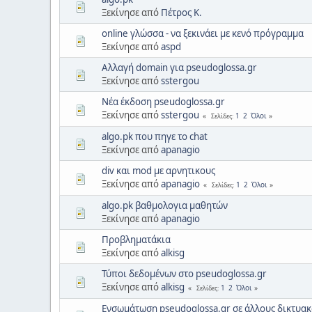
Ξεκίνησε από
Πέτρος Κ.
online γλώσσα - να ξεκινάει με κενό πρόγραμμα
Ξεκίνησε από
aspd
Αλλαγή domain για pseudoglossa.gr
Ξεκίνησε από
sstergou
Νέα έκδοση pseudoglossa.gr
Ξεκίνησε από
sstergou
1
2
Όλοι
Σελίδες
algo.pk που πηγε το chat
Ξεκίνησε από
apanagio
div και mod με αρνητικους
Ξεκίνησε από
apanagio
1
2
Όλοι
Σελίδες
algo.pk βαθμολογια μαθητών
Ξεκίνησε από
apanagio
Προβληματάκια
Ξεκίνησε από
alkisg
Τύποι δεδομένων στο pseudoglossa.gr
Ξεκίνησε από
alkisg
1
2
Όλοι
Σελίδες
Ενσωμάτωση pseudoglossa.gr σε άλλους δικτυα