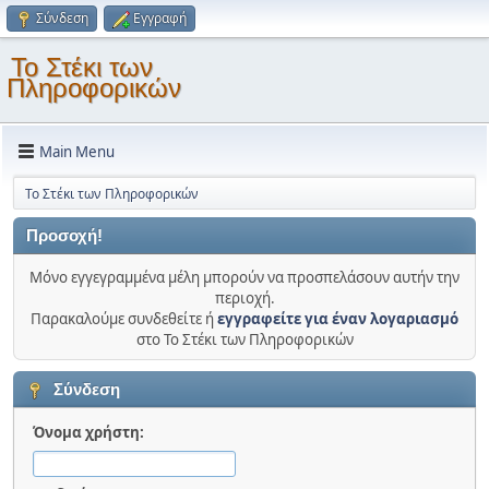
Σύνδεση
Εγγραφή
Το Στέκι των
Πληροφορικών
Main Menu
Το Στέκι των Πληροφορικών
Προσοχή!
Μόνο εγγεγραμμένα μέλη μπορούν να προσπελάσουν αυτήν την
περιοχή.
Παρακαλούμε συνδεθείτε ή
εγγραφείτε για έναν λογαριασμό
στο Το Στέκι των Πληροφορικών
Σύνδεση
Όνομα χρήστη: