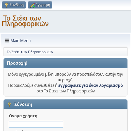
Σύνδεση
Εγγραφή
Το Στέκι των
Πληροφορικών
Main Menu
Το Στέκι των Πληροφορικών
Προσοχή!
Μόνο εγγεγραμμένα μέλη μπορούν να προσπελάσουν αυτήν την
περιοχή.
Παρακαλούμε συνδεθείτε ή
εγγραφείτε για έναν λογαριασμό
στο Το Στέκι των Πληροφορικών
Σύνδεση
Όνομα χρήστη: