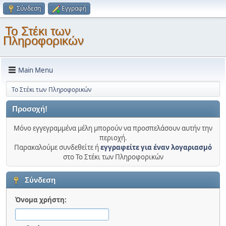
Σύνδεση
Εγγραφή
Το Στέκι των
Πληροφορικών
Main Menu
Το Στέκι των Πληροφορικών
Προσοχή!
Μόνο εγγεγραμμένα μέλη μπορούν να προσπελάσουν αυτήν την
περιοχή.
Παρακαλούμε συνδεθείτε ή
εγγραφείτε για έναν λογαριασμό
στο Το Στέκι των Πληροφορικών
Σύνδεση
Όνομα χρήστη: