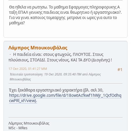
Θα ηθελα να ρωτησω. Το μαθημα Εφαρμογες πληροφορικης Α
ταξη ΕΠΑΛ γενικης παιδειας ειναι θεωρητικο ή εργαστηριακο?.
Για να γινει καποιος τομεαρχης μετρανε οι ωρες για αυτο το
μαθημα?
Λάμπρος Μπουκουβάλας
Η παιδεία είναι: στους φτωχούς, ΠΛΟΥΤΟΣ. Στους
πλούσιους, ΣΤΟΛΙΔΙ. Στους νέους, ΚΑΙ ΤΑ ΔΥΟ (Διογένης) !
17 Οκτ 2020, 01:41:27 ΜΜ
#1
Τελευταία τροποποίηση
: 19 Οκτ 2020, 09:35:40 ΠΜ από Λάμπρος
Μπουκουβάλας
Έχει ξεκάθαρα εργαστηριακό χαρακτήρα (βλ. σελ 30,
https://drive.google.com/file/d/18owtAcfkwf1hWjr_1QcfOdhq
cwPRl_xF/view).
Λάμπρος Μπουκουβάλας
MSc - MRes