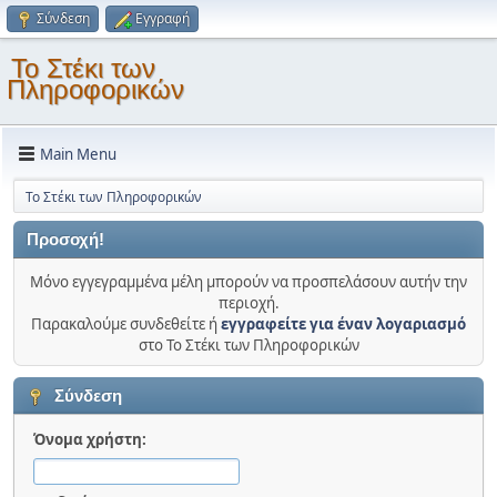
Σύνδεση
Εγγραφή
Το Στέκι των
Πληροφορικών
Main Menu
Το Στέκι των Πληροφορικών
Προσοχή!
Μόνο εγγεγραμμένα μέλη μπορούν να προσπελάσουν αυτήν την
περιοχή.
Παρακαλούμε συνδεθείτε ή
εγγραφείτε για έναν λογαριασμό
στο Το Στέκι των Πληροφορικών
Σύνδεση
Όνομα χρήστη: