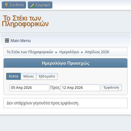
Σύνδεση
Εγγραφή
Το Στέκι των
Πληροφορικών
Main Menu
Το Στέκι των Πληροφορικών
Ημερολόγιο
Απρίλιος 2026
►
►
Ημερολόγιο Προσεχώς
Λίστα
Μήνας
Εβδομάδα
Προς
Δεν υπάρχουν γεγονότα προς εμφάνιση.