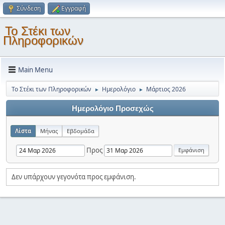
Σύνδεση
Εγγραφή
Το Στέκι των
Πληροφορικών
Main Menu
Το Στέκι των Πληροφορικών
Ημερολόγιο
Μάρτιος 2026
►
►
Ημερολόγιο Προσεχώς
Λίστα
Μήνας
Εβδομάδα
Προς
Δεν υπάρχουν γεγονότα προς εμφάνιση.