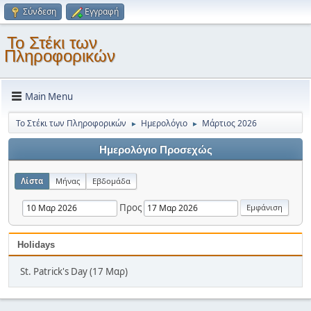
Σύνδεση
Εγγραφή
Το Στέκι των
Πληροφορικών
Main Menu
Το Στέκι των Πληροφορικών
Ημερολόγιο
Μάρτιος 2026
►
►
Ημερολόγιο Προσεχώς
Λίστα
Μήνας
Εβδομάδα
Προς
Holidays
St. Patrick's Day (17 Μαρ)