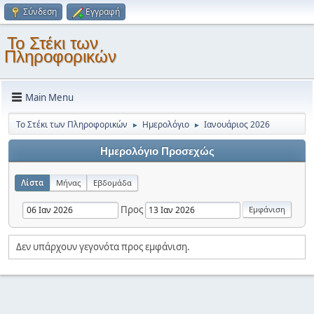
Σύνδεση
Εγγραφή
Το Στέκι των
Πληροφορικών
Main Menu
Το Στέκι των Πληροφορικών
Ημερολόγιο
Ιανουάριος 2026
►
►
Ημερολόγιο Προσεχώς
Λίστα
Μήνας
Εβδομάδα
Προς
Δεν υπάρχουν γεγονότα προς εμφάνιση.