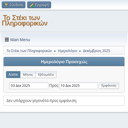
Σύνδεση
Εγγραφή
Το Στέκι των
Πληροφορικών
Main Menu
Το Στέκι των Πληροφορικών
Ημερολόγιο
Δεκέμβριος 2025
►
►
Ημερολόγιο Προσεχώς
Λίστα
Μήνας
Εβδομάδα
Προς
Δεν υπάρχουν γεγονότα προς εμφάνιση.