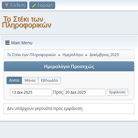
Σύνδεση
Εγγραφή
Το Στέκι των
Πληροφορικών
Main Menu
Το Στέκι των Πληροφορικών
Ημερολόγιο
Δεκέμβριος 2025
►
►
Ημερολόγιο Προσεχώς
Λίστα
Μήνας
Εβδομάδα
Προς
Δεν υπάρχουν γεγονότα προς εμφάνιση.