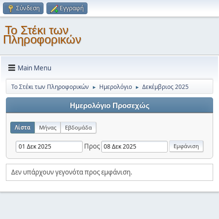
Σύνδεση
Εγγραφή
Το Στέκι των
Πληροφορικών
Main Menu
Το Στέκι των Πληροφορικών
Ημερολόγιο
Δεκέμβριος 2025
►
►
Ημερολόγιο Προσεχώς
Λίστα
Μήνας
Εβδομάδα
Προς
Δεν υπάρχουν γεγονότα προς εμφάνιση.