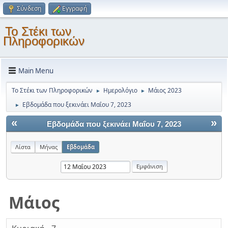
Σύνδεση
Εγγραφή
Το Στέκι των
Πληροφορικών
Main Menu
Το Στέκι των Πληροφορικών
Ημερολόγιο
Μάιος 2023
►
►
Εβδομάδα που ξεκινάει Μαΐου 7, 2023
►
«
»
Εβδομάδα που ξεκινάει Μαΐου 7, 2023
Λίστα
Μήνας
Εβδομάδα
Μάιος